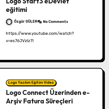
Logo Start3 eDevlet
eğitimi
Özgür GÜLER
No Comments
https://www.youtube.com/watch?
v=es76JVzlz7I
Logo Yazılım Eğitim Video
Logo Connect Üzerinden e-
Arşiv Fatura Süreçleri