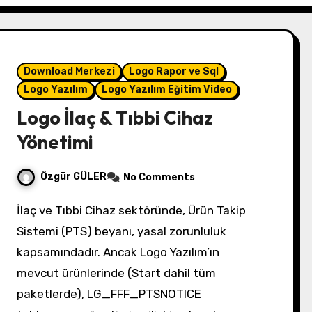
Download Merkezi
Logo Rapor ve Sql
Logo Yazılım
Logo Yazılım Eğitim Video
Logo İlaç & Tıbbi Cihaz
Yönetimi
Özgür GÜLER
No Comments
İlaç ve Tıbbi Cihaz sektöründe, Ürün Takip
Sistemi (PTS) beyanı, yasal zorunluluk
kapsamındadır. Ancak Logo Yazılım’ın
mevcut ürünlerinde (Start dahil tüm
paketlerde), LG_FFF_PTSNOTICE