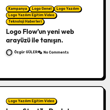
Kampanya
Logo Genel
Logo Yazılım
Logo Yazılım Eğitim Video
Teknoloji Haberleri
Logo Flow’un yeni web
arayüzü ile tanışın.
Özgür GÜLER
No Comments
Logo Yazılım Eğitim Video