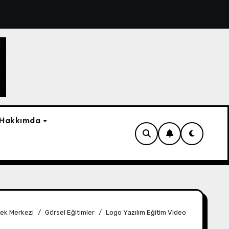
ma Aracı 4.5
e-Çözüm – (4.50.01)
Logo Wings Ü
Hakkımda
ek Merkezi
Görsel Eğitimler
Logo Yazılım Eğitim Video