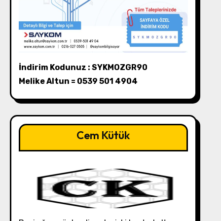
İndirim Kodunuz : SYKMOZGR90
Melike Altun = 0539 501 4904
Cem Kütük