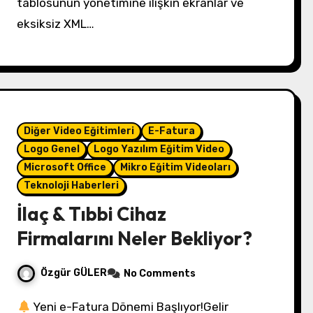
tablosunun yönetimine ilişkin ekranlar ve
eksiksiz XML…
Diğer Video Eğitimleri
E-Fatura
Logo Genel
Logo Yazılım Eğitim Video
Microsoft Office
Mikro Eğitim Videoları
Teknoloji Haberleri
İlaç & Tıbbi Cihaz
Firmalarını Neler Bekliyor?
Özgür GÜLER
No Comments
Yeni e-Fatura Dönemi Başlıyor!Gelir