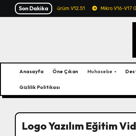
Skip
Son Dakika
i) – Profesyonel Sürüm V12.51
Mikro V16-V17 Güncelleme
to
content
Anasayfa
Öne Çıkan
Muhasebe
Des
Gizlilik Politikası
Logo Yazılım Eğitim Vi