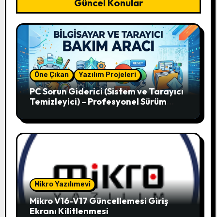
Güncel Konular
Öne Çıkan
Yazılım Projeleri
PC Sorun Giderici (Sistem ve Tarayıcı
Temizleyici) – Profesyonel Sürüm
V12.51
Mikro Yazılımevi
Mikro V16-V17 Güncellemesi Giriş
Ekranı Kilitlenmesi