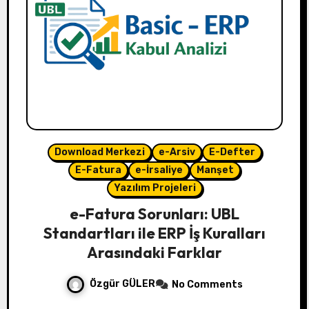
Download Merkezi
e-Arsiv
E-Defter
E-Fatura
e-İrsaliye
Manşet
Yazılım Projeleri
e-Fatura Sorunları: UBL
Standartları ile ERP İş Kuralları
Arasındaki Farklar
Özgür GÜLER
No Comments