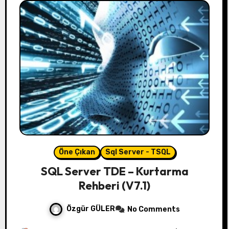
Öne Çıkan
Sql Server - TSQL
SQL Server TDE – Kurtarma
Rehberi (V7.1)
Özgür GÜLER
No Comments