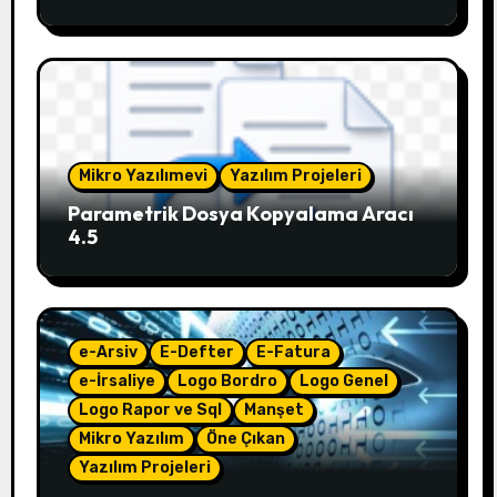
Mikro Yazılımevi
Yazılım Projeleri
Parametrik Dosya Kopyalama Aracı
4.5
e-Arsiv
E-Defter
E-Fatura
e-İrsaliye
Logo Bordro
Logo Genel
Logo Rapor ve Sql
Manşet
Mikro Yazılım
Öne Çıkan
Yazılım Projeleri