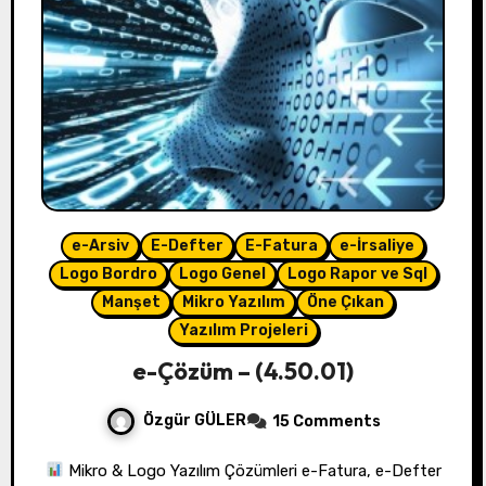
e-Arsiv
E-Defter
E-Fatura
e-İrsaliye
Logo Bordro
Logo Genel
Logo Rapor ve Sql
Manşet
Mikro Yazılım
Öne Çıkan
Yazılım Projeleri
e-Çözüm – (4.50.01)
Özgür GÜLER
15 Comments
Mikro & Logo Yazılım Çözümleri e-Fatura, e-Defter