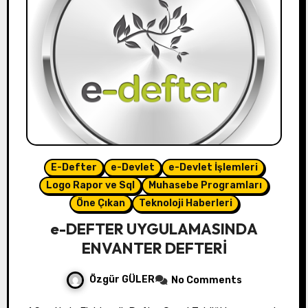
E-Defter
e-Devlet
e-Devlet İşlemleri
Logo Rapor ve Sql
Muhasebe Programları
Öne Çıkan
Teknoloji Haberleri
e-DEFTER UYGULAMASINDA
ENVANTER DEFTERİ
Özgür GÜLER
No Comments