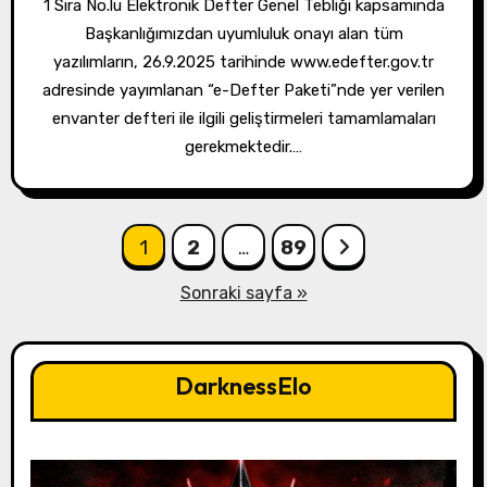
1 Sıra No.lu Elektronik Defter Genel Tebliği kapsamında
Başkanlığımızdan uyumluluk onayı alan tüm
yazılımların, 26.9.2025 tarihinde www.edefter.gov.tr
adresinde yayımlanan “e-Defter Paketi”nde yer verilen
envanter defteri ile ilgili geliştirmeleri tamamlamaları
gerekmektedir.…
Yazı
1
2
…
89
sayfalandırması
Sonraki sayfa »
DarknessElo