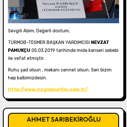
Sevgili Abim, Değerli dostum,
TÜRMOB-TESMER BAŞKAN YARDIMCISI
NEVZAT
PAMUKÇU
05.03.2019 tarihinde mide kanseri sebebi
ile vefat etmiştir.
Ruhu şad olsun , mekanı cennet olsun. Sen bizim
hep kalbimizdesin.
http://www.cizgidenetim.com.tr/
AHMET SARIBEKİROĞLU