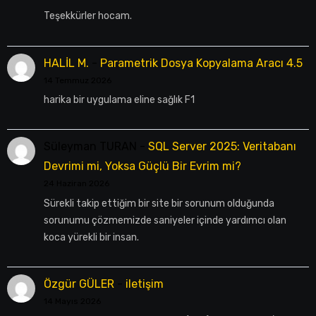
Teşekkürler hocam.
HALİL M.
-
Parametrik Dosya Kopyalama Aracı 4.5
14 Temmuz 2026
harika bir uygulama eline sağlık F1
Süleyman TURAN
-
SQL Server 2025: Veritabanı
Devrimi mi, Yoksa Güçlü Bir Evrim mi?
24 Haziran 2026
Sürekli takip ettiğim bir site bir sorunum olduğunda
sorunumu çözmemizde saniyeler içinde yardımcı olan
koca yürekli bir insan.
Özgür GÜLER
-
iletişim
14 Mayıs 2026