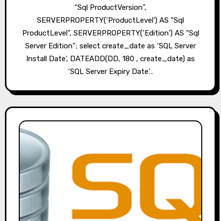
“Sql ProductVersion”,
SERVERPROPERTY(‘ProductLevel’) AS “Sql
ProductLevel”, SERVERPROPERTY(‘Edition’) AS “Sql
Server Edition”; select create_date as ‘SQL Server
Install Date’, DATEADD(DD, 180 , create_date) as
‘SQL Server Expiry Date’…