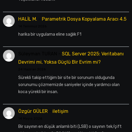
HALİL M.
-
Parametrik Dosya Kopyalama Aracı 4.5
14 Temmuz 2026
harika bir uygulama eline sağlık F1
Süleyman TURAN
-
SQL Server 2025: Veritabanı
Devrimi mi, Yoksa Güçlü Bir Evrim mi?
24 Haziran 2026
Sürekli takip ettiğim bir site bir sorunum olduğunda
sorunumu çözmemizde saniyeler içinde yardımcı olan
koca yürekli bir insan.
Özgür GÜLER
-
iletişim
14 Mayıs 2026
Bir sayının en düşük anlamlı biti (LSB) o sayının tek/çift