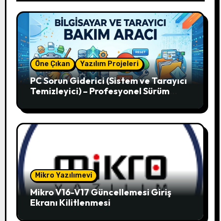
Öne Çıkan
Yazılım Projeleri
PC Sorun Giderici (Sistem ve Tarayıcı
Temizleyici) – Profesyonel Sürüm
V12.51
Mikro Yazılımevi
Mikro V16-V17 Güncellemesi Giriş
Ekranı Kilitlenmesi