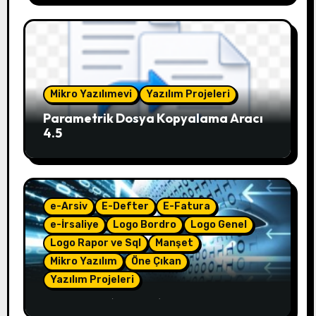
Mikro Yazılımevi
Yazılım Projeleri
Parametrik Dosya Kopyalama Aracı
4.5
e-Arsiv
E-Defter
E-Fatura
e-İrsaliye
Logo Bordro
Logo Genel
Logo Rapor ve Sql
Manşet
Mikro Yazılım
Öne Çıkan
Yazılım Projeleri
e-Çözüm – (4.50.01)