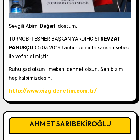
Sevgili Abim, Değerli dostum,
TÜRMOB-TESMER BAŞKAN YARDIMCISI
NEVZAT
PAMUKÇU
05.03.2019 tarihinde mide kanseri sebebi
ile vefat etmiştir.
Ruhu şad olsun , mekanı cennet olsun. Sen bizim
hep kalbimizdesin.
http://www.cizgidenetim.com.tr/
AHMET SARIBEKİROĞLU