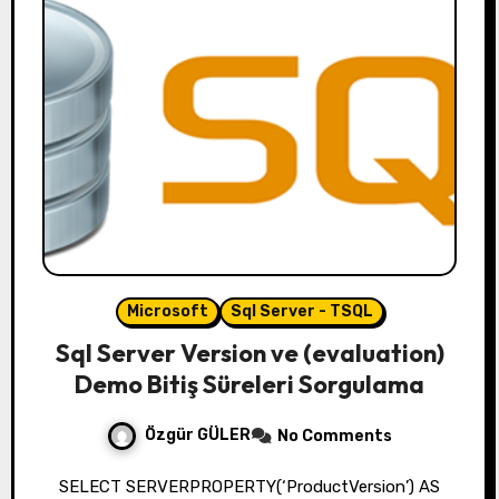
Microsoft
Sql Server - TSQL
Sql Server Version ve (evaluation)
Demo Bitiş Süreleri Sorgulama
Özgür GÜLER
No Comments
SELECT SERVERPROPERTY(‘ProductVersion’) AS