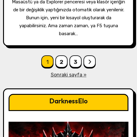
Masaüstü ya da Explorer penceresi veya klasör içeriğin
de bir değişiklik yaptığınızda otomatik olarak yenilenir.
Bunun için, yeni bir kısayol oluşturarak da
yapabilirsiniz. Ama zaman zaman, ya F5 tuşuna
basarak…
Yazı
1
2
3
sayfalandırması
Sonraki sayfa »
DarknessElo