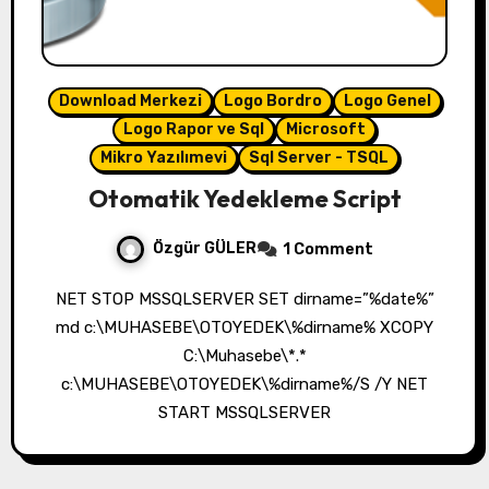
Download Merkezi
Logo Bordro
Logo Genel
Logo Rapor ve Sql
Microsoft
Mikro Yazılımevi
Sql Server - TSQL
Otomatik Yedekleme Script
Özgür GÜLER
1 Comment
NET STOP MSSQLSERVER SET dirname=”%date%”
md c:\MUHASEBE\OTOYEDEK\%dirname% XCOPY
C:\Muhasebe\*.*
c:\MUHASEBE\OTOYEDEK\%dirname%/S /Y NET
START MSSQLSERVER