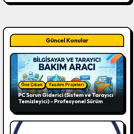
Güncel Konular
Öne Çıkan
Yazılım Projeleri
PC Sorun Giderici (Sistem ve Tarayıcı
Temizleyici) – Profesyonel Sürüm
V12.51