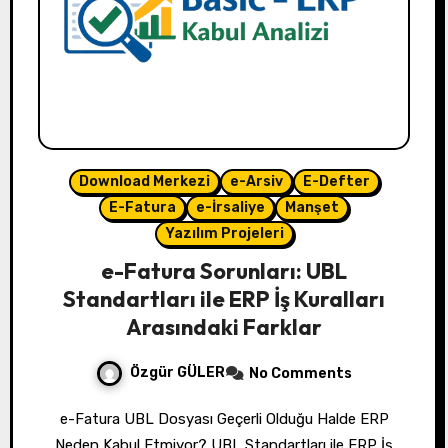
Download Merkezi
e-Arsiv
E-Defter
E-Fatura
e-İrsaliye
Manşet
Yazılım Projeleri
e-Fatura Sorunları: UBL
Standartları ile ERP İş Kuralları
Arasındaki Farklar
Özgür GÜLER
No Comments
e-Fatura UBL Dosyası Geçerli Olduğu Halde ERP
Neden Kabul Etmiyor? UBL Standartları ile ERP İş