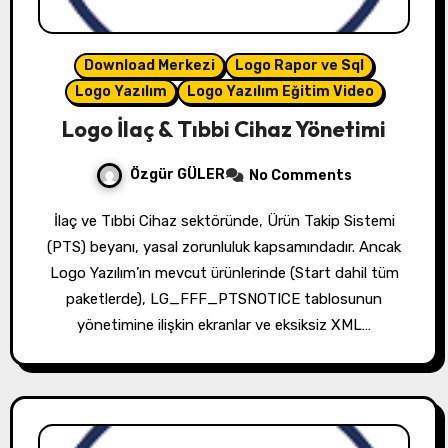
Download Merkezi
Logo Rapor ve Sql
Logo Yazılım
Logo Yazılım Eğitim Video
Logo İlaç & Tıbbi Cihaz Yönetimi
Özgür GÜLER
No Comments
İlaç ve Tıbbi Cihaz sektöründe, Ürün Takip Sistemi
(PTS) beyanı, yasal zorunluluk kapsamındadır. Ancak
Logo Yazılım’ın mevcut ürünlerinde (Start dahil tüm
paketlerde), LG_FFF_PTSNOTICE tablosunun
yönetimine ilişkin ekranlar ve eksiksiz XML…