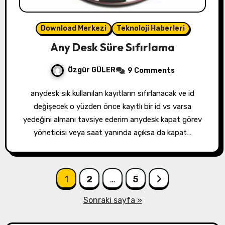
Download Merkezi
Teknoloji Haberleri
Any Desk Süre Sıfırlama
Özgür GÜLER
9 Comments
anydesk sık kullanılan kayıtların sıfırlanacak ve id
değişecek o yüzden önce kayıtlı bir id vs varsa
yedeğini almanı tavsiye ederim anydesk kapat görev
yöneticisi veya saat yanında açıksa da kapat…
Yazı
1
2
…
5
sayfalandırması
Sonraki sayfa »