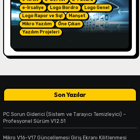
e-İrsaliye
Logo Bordro
Logo Genel
Logo Rapor ve Sql
Manşet
Mikro Yazılım
Öne Çıkan
Yazılım Projeleri
e-Çözüm – (4.50.01)
Son Yazılar
PC Sorun Giderici (Sistem ve Tarayıcı Temizleyici) –
Profesyonel Sürüm V12.51
Mikro V16-V17 Güncellemesi Giriş Ekranı Kilitlenmesi