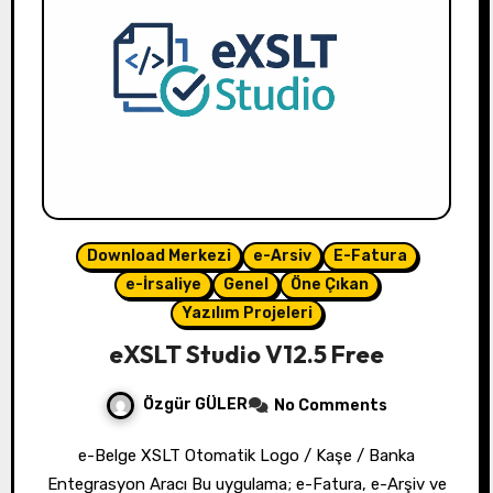
Download Merkezi
e-Arsiv
E-Fatura
e-İrsaliye
Genel
Öne Çıkan
Yazılım Projeleri
eXSLT Studio V12.5 Free
Özgür GÜLER
No Comments
e-Belge XSLT Otomatik Logo / Kaşe / Banka
Entegrasyon Aracı Bu uygulama; e-Fatura, e-Arşiv ve