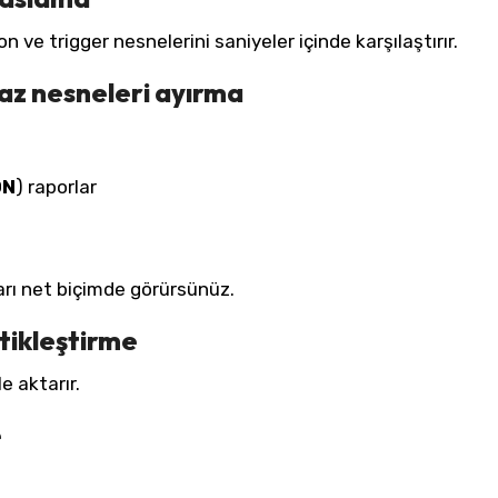
 ve trigger nesnelerini saniyeler içinde karşılaştırır.
az nesneleri ayırma
ON
) raporlar
rı net biçimde görürsünüz.
tikleştirme
e aktarır.
e