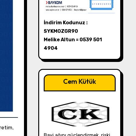
İndirim Kodunuz :
SYKMOZGR90
Melike Altun = 0539 501
4904
Cem Kütük
Bayi ağını güçlendirmek, riski