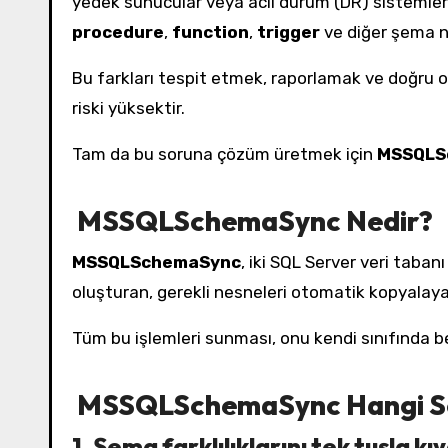
yedek sunucular veya acil durum (DR) sistemler
procedure
,
function
,
trigger
ve diğer şema ne
Bu farkları tespit etmek, raporlamak ve doğru
riski yüksektir.
Tam da bu soruna çözüm üretmek için
MSSQLS
MSSQLSchemaSync Nedir?
MSSQLSchemaSync
, iki SQL Server veri taban
oluşturan, gerekli nesneleri otomatik kopyalayan 
Tüm bu işlemleri sunması, onu kendi sınıfında be
MSSQLSchemaSync Hangi So
1. Şema farklılıklarını tek tuşla k