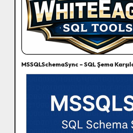
MSSQLSchemaSync – SQL Şema Karşıl