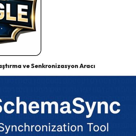
aştırma
ve Senkronizasyon Aracı