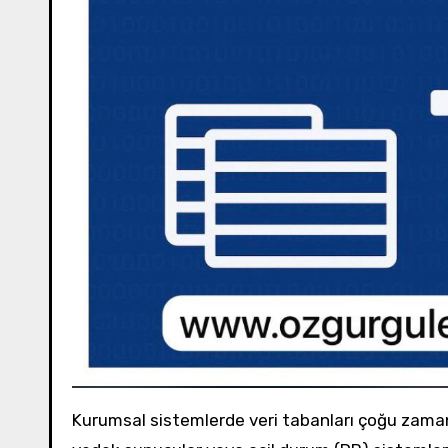
Kurumsal sistemlerde veri tabanları çoğu zaman birbirinden farklı ortamlarda bulunur: geliştirme, test, üretim,