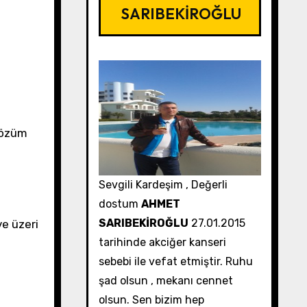
SARIBEKİROĞLU
 çözüm
Sevgili Kardeşim , Değerli
dostum
AHMET
SARIBEKİROĞLU
27.01.2015
ve üzeri
tarihinde akciğer kanseri
sebebi ile vefat etmiştir. Ruhu
şad olsun , mekanı cennet
olsun. Sen bizim hep