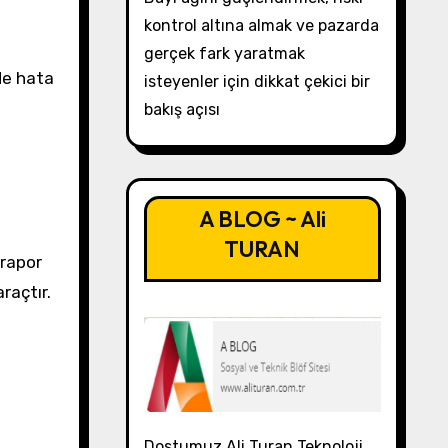
kontrol altına almak ve pazarda
gerçek fark yaratmak
de hata
isteyenler için dikkat çekici bir
bakış açısı
A BLOG ~ Ali
TURAN
 rapor
raçtır.
Dostumuz Ali Turan Teknoloji