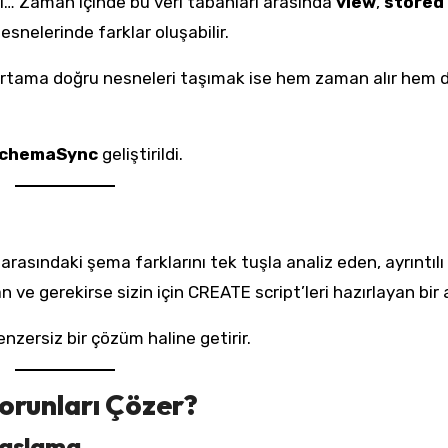
i… Zaman içinde bu veri tabanları arasında
view
,
stored
snelerinde farklar oluşabilir.
 ortama doğru nesneleri taşımak ise hem zaman alır hem 
chemaSync
geliştirildi.
ı arasındaki şema farklarını tek tuşla analiz eden, ayrıntılı
ve gerekirse sizin için CREATE script’leri hazırlayan bir a
nzersiz bir çözüm haline getirir.
runları Çözer?
ıyaslama