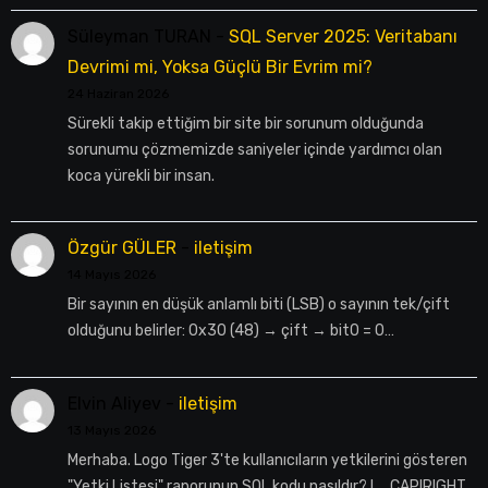
Süleyman TURAN
-
SQL Server 2025: Veritabanı
Devrimi mi, Yoksa Güçlü Bir Evrim mi?
24 Haziran 2026
Sürekli takip ettiğim bir site bir sorunum olduğunda
sorunumu çözmemizde saniyeler içinde yardımcı olan
koca yürekli bir insan.
Özgür GÜLER
-
iletişim
14 Mayıs 2026
Bir sayının en düşük anlamlı biti (LSB) o sayının tek/çift
olduğunu belirler: 0x30 (48) → çift → bit0 = 0…
Elvin Aliyev
-
iletişim
13 Mayıs 2026
Merhaba. Logo Tiger 3'te kullanıcıların yetkilerini gösteren
"Yetki Listesi" raporunun SQL kodu nasıldır? L_CAPIRIGHT