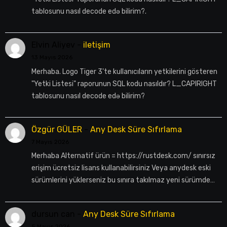
tablosunu nasıl decode edə bilirim?.
Elvin Aliyev
-
iletişim
13 Mayıs 2026
Merhaba. Logo Tiger 3'te kullanıcıların yetkilerini gösteren
"Yetki Listesi" raporunun SQL kodu nasıldır? L_CAPIRIGHT
tablosunu nasıl decode edə bilirim?
Özgür GÜLER
-
Any Desk Süre Sıfırlama
7 Mayıs 2026
Merhaba Alternatif ürün = https://rustdesk.com/ sınırsız
erişim ücretsiz lisans kullanabilirsiniz Veya anydesk eski
sürümlerini yüklerseniz bu sınıra takılmaz yeni sürümde…
dursun can
-
Any Desk Süre Sıfırlama
5 Mayıs 2026