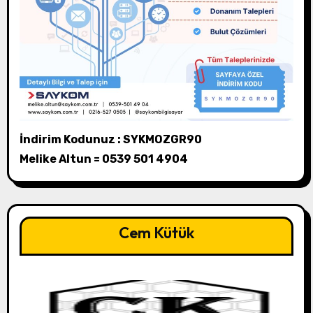
İndirim Kodunuz : SYKMOZGR90
Melike Altun = 0539 501 4904
Cem Kütük