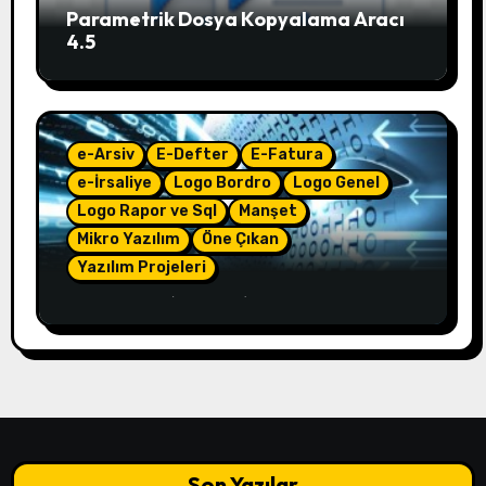
Parametrik Dosya Kopyalama Aracı
4.5
e-Arsiv
E-Defter
E-Fatura
e-İrsaliye
Logo Bordro
Logo Genel
Logo Rapor ve Sql
Manşet
Mikro Yazılım
Öne Çıkan
Yazılım Projeleri
e-Çözüm – (4.50.01)
Son Yazılar