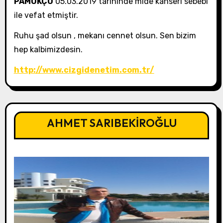
PAMUKÇU
05.03.2019 tarihinde mide kanseri sebebi
ile vefat etmiştir.
Ruhu şad olsun , mekanı cennet olsun. Sen bizim
hep kalbimizdesin.
http://www.cizgidenetim.com.tr/
AHMET SARIBEKİROĞLU