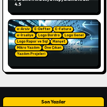
4.5
e-Arsiv
E-Defter
E-Fatura
e-İrsaliye
Logo Bordro
Logo Genel
Logo Rapor ve Sql
Manşet
Mikro Yazılım
Öne Çıkan
Yazılım Projeleri
e-Çözüm – (4.50.01)
Son Yazılar