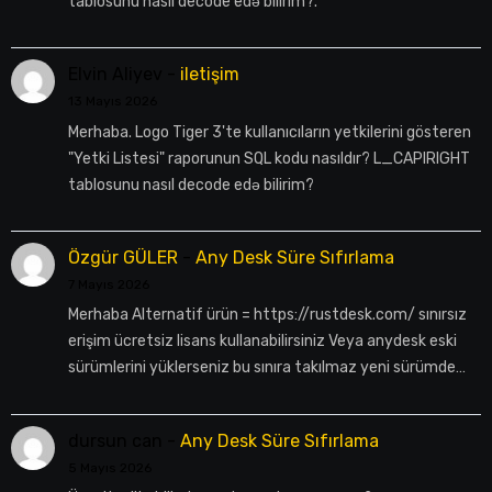
tablosunu nasıl decode edə bilirim?.
Elvin Aliyev
-
iletişim
13 Mayıs 2026
Merhaba. Logo Tiger 3'te kullanıcıların yetkilerini gösteren
"Yetki Listesi" raporunun SQL kodu nasıldır? L_CAPIRIGHT
tablosunu nasıl decode edə bilirim?
Özgür GÜLER
-
Any Desk Süre Sıfırlama
7 Mayıs 2026
Merhaba Alternatif ürün = https://rustdesk.com/ sınırsız
erişim ücretsiz lisans kullanabilirsiniz Veya anydesk eski
sürümlerini yüklerseniz bu sınıra takılmaz yeni sürümde…
dursun can
-
Any Desk Süre Sıfırlama
5 Mayıs 2026