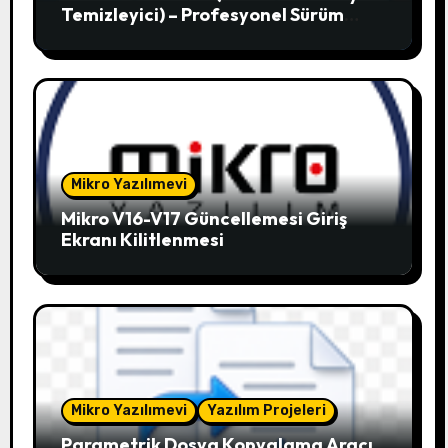
Temizleyici) – Profesyonel Sürüm
V12.51
Mikro Yazılımevi
Mikro V16-V17 Güncellemesi Giriş
Ekranı Kilitlenmesi
Mikro Yazılımevi
Yazılım Projeleri
Parametrik Dosya Kopyalama Aracı