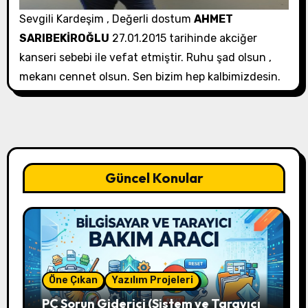
Sevgili Kardeşim , Değerli dostum
AHMET
SARIBEKİROĞLU
27.01.2015 tarihinde akciğer
kanseri sebebi ile vefat etmiştir. Ruhu şad olsun ,
mekanı cennet olsun. Sen bizim hep kalbimizdesin.
Güncel Konular
Öne Çıkan
Yazılım Projeleri
PC Sorun Giderici (Sistem ve Tarayıcı