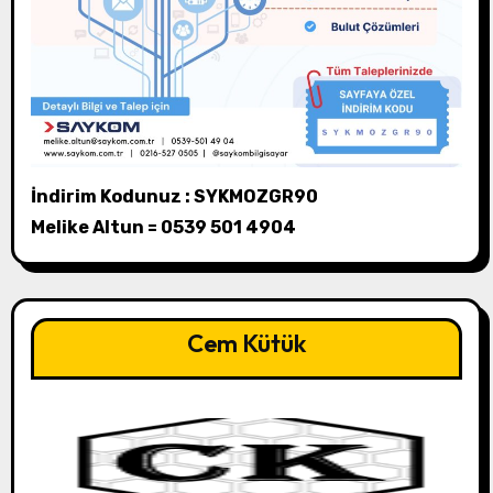
İndirim Kodunuz : SYKMOZGR90
Melike Altun = 0539 501 4904
Cem Kütük