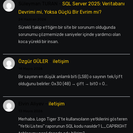
Süleyman TURAN
-
SQL Server 2025: Veritabanı
Devrimi mi, Yoksa Güçlü Bir Evrim mi?
24 Haziran 2026
Sürekli takip ettiğim bir site bir sorunum olduğunda
sorunumu çözmemizde saniyeler içinde yardımcı olan
koca yürekli bir insan.
Özgür GÜLER
-
iletişim
14 Mayıs 2026
Bir sayının en düşük anlamlı biti (LSB) o sayının tek/çift
olduğunu belirler: 0x30 (48) → çift → bit0 = 0…
Elvin Aliyev
-
iletişim
13 Mayıs 2026
Merhaba. Logo Tiger 3'te kullanıcıların yetkilerini gösteren
"Yetki Listesi" raporunun SQL kodu nasıldır? L_CAPIRIGHT