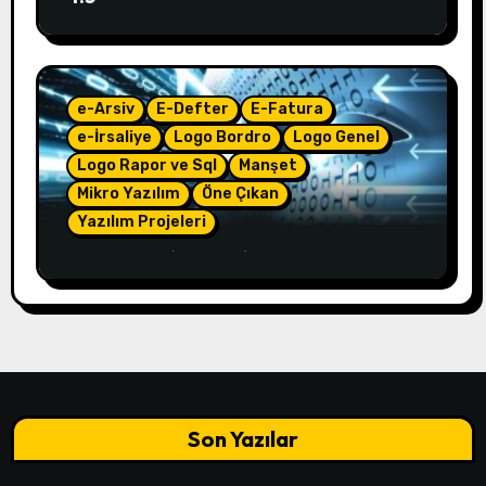
e-Arsiv
E-Defter
E-Fatura
e-İrsaliye
Logo Bordro
Logo Genel
Logo Rapor ve Sql
Manşet
Mikro Yazılım
Öne Çıkan
Yazılım Projeleri
e-Çözüm – (4.50.01)
Son Yazılar