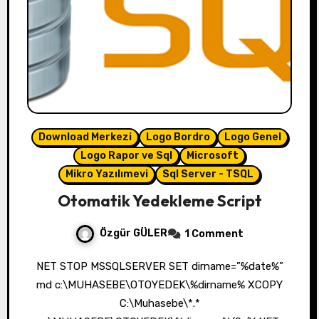
Download Merkezi
Logo Bordro
Logo Genel
Logo Rapor ve Sql
Microsoft
Mikro Yazılımevi
Sql Server - TSQL
Otomatik Yedekleme Script
Özgür GÜLER
1 Comment
NET STOP MSSQLSERVER SET dirname=”%date%”
md c:\MUHASEBE\OTOYEDEK\%dirname% XCOPY
C:\Muhasebe\*.*