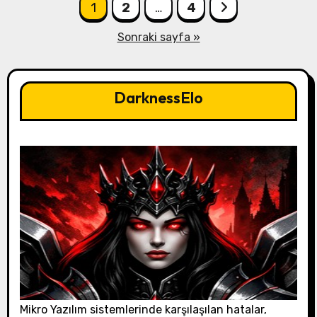
Yazı
1
2
…
4
sayfalandırması
Sonraki sayfa »
DarknessElo
Mikro Yazılım sistemlerinde karşılaşılan hatalar,