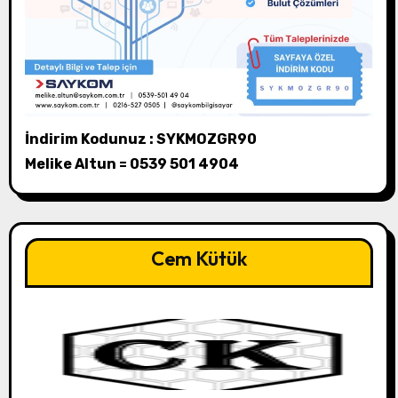
İndirim Kodunuz : SYKMOZGR90
Melike Altun = 0539 501 4904
Cem Kütük