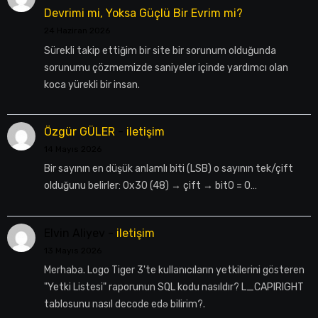
Devrimi mi, Yoksa Güçlü Bir Evrim mi?
24 Haziran 2026
Sürekli takip ettiğim bir site bir sorunum olduğunda
sorunumu çözmemizde saniyeler içinde yardımcı olan
koca yürekli bir insan.
Özgür GÜLER
-
iletişim
14 Mayıs 2026
Bir sayının en düşük anlamlı biti (LSB) o sayının tek/çift
olduğunu belirler: 0x30 (48) → çift → bit0 = 0…
Elvin Aliyev
-
iletişim
13 Mayıs 2026
Merhaba. Logo Tiger 3'te kullanıcıların yetkilerini gösteren
"Yetki Listesi" raporunun SQL kodu nasıldır? L_CAPIRIGHT
tablosunu nasıl decode edə bilirim?.