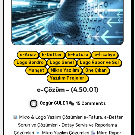
e-Arsiv
E-Defter
E-Fatura
e-İrsaliye
Logo Bordro
Logo Genel
Logo Rapor ve Sql
Manşet
Mikro Yazılım
Öne Çıkan
Yazılım Projeleri
e-Çözüm – (4.50.01)
Özgür GÜLER
15 Comments
Mikro & Logo Yazılım Çözümleri e-Fatura, e-Defter
Sorun ve Çözümleri • Detay Servis ve Raporlama
Çözümleri
Mikro Yazılım Çözümleri
Mikro Rapor