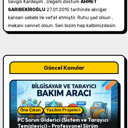
Sevgili Kardeşim , Değerli dostum
AHMET
SARIBEKİROĞLU
27.01.2015 tarihinde akciğer
kanseri sebebi ile vefat etmiştir. Ruhu şad olsun ,
mekanı cennet olsun. Sen bizim hep kalbimizdesin.
Güncel Konular
Öne Çıkan
Yazılım Projeleri
PC Sorun Giderici (Sistem ve Tarayıcı
Temizleyici) – Profesyonel Sürüm