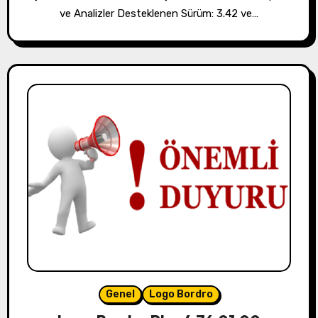
ve Analizler Desteklenen Sürüm: 3.42 ve…
Genel
Logo Bordro