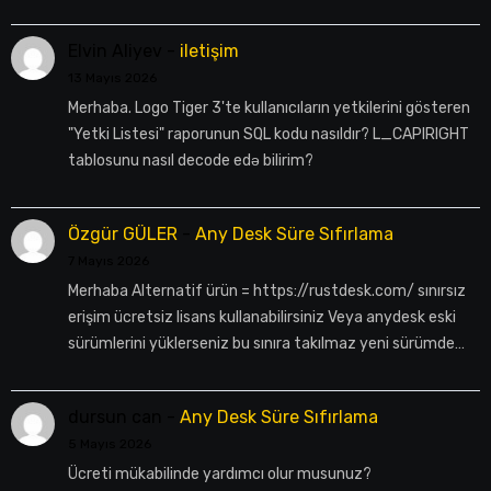
Elvin Aliyev
-
iletişim
13 Mayıs 2026
Merhaba. Logo Tiger 3'te kullanıcıların yetkilerini gösteren
"Yetki Listesi" raporunun SQL kodu nasıldır? L_CAPIRIGHT
tablosunu nasıl decode edə bilirim?
Özgür GÜLER
-
Any Desk Süre Sıfırlama
7 Mayıs 2026
Merhaba Alternatif ürün = https://rustdesk.com/ sınırsız
erişim ücretsiz lisans kullanabilirsiniz Veya anydesk eski
sürümlerini yüklerseniz bu sınıra takılmaz yeni sürümde…
dursun can
-
Any Desk Süre Sıfırlama
5 Mayıs 2026
Ücreti mükabilinde yardımcı olur musunuz?