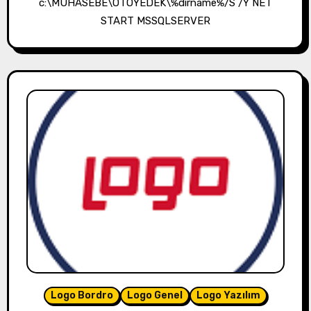
c:\MUHASEBE\OTOYEDEK\%dirname%/S /Y NET
START MSSQLSERVER
Logo Bordro
Logo Genel
Logo Yazılım