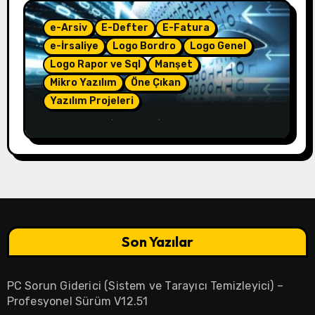
e-Arsiv
E-Defter
E-Fatura
e-İrsaliye
Logo Bordro
Logo Genel
Logo Rapor ve Sql
Manşet
Mikro Yazılım
Öne Çıkan
Yazılım Projeleri
e-Çözüm – (4.50.01)
Son Yazılar
PC Sorun Giderici (Sistem ve Tarayıcı Temizleyici) –
Profesyonel Sürüm V12.51