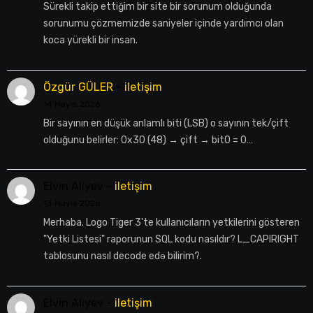
Sürekli takip ettiğim bir site bir sorunum olduğunda
sorunumu çözmemizde saniyeler içinde yardımcı olan
koca yürekli bir insan.
Özgür GÜLER
-
iletişim
14 Mayıs 2026
Bir sayının en düşük anlamlı biti (LSB) o sayının tek/çift
olduğunu belirler: 0x30 (48) → çift → bit0 = 0…
Elvin Aliyev
-
iletişim
13 Mayıs 2026
Merhaba. Logo Tiger 3'te kullanıcıların yetkilerini gösteren
"Yetki Listesi" raporunun SQL kodu nasıldır? L_CAPIRIGHT
tablosunu nasıl decode edə bilirim?.
Elvin Aliyev
-
iletişim