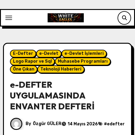
Skip
to
content
E-Defter
e-Devlet
e-Devlet İşlemleri
Logo Rapor ve Sql
Muhasebe Programları
Öne Çıkan
Teknoloji Haberleri
e-DEFTER
UYGULAMASINDA
ENVANTER DEFTERİ
By
Özgür GÜLER
14 Mayıs 2026
#
edefter