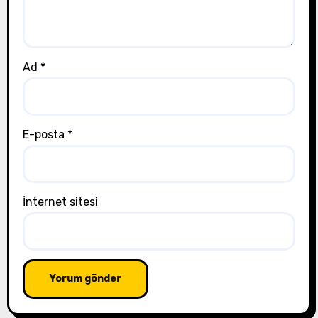
Ad
*
E-posta
*
İnternet sitesi