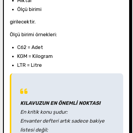
Miktar
Ölçü birimi
girilecektir.
Ölçü birimi örnekleri:
C62 = Adet
KGM = Kilogram
LTR = Litre
KILAVUZUN EN ÖNEMLİ NOKTASI
En kritik konu şudur:
Envanter defteri artık sadece bakiye
listesi değil;