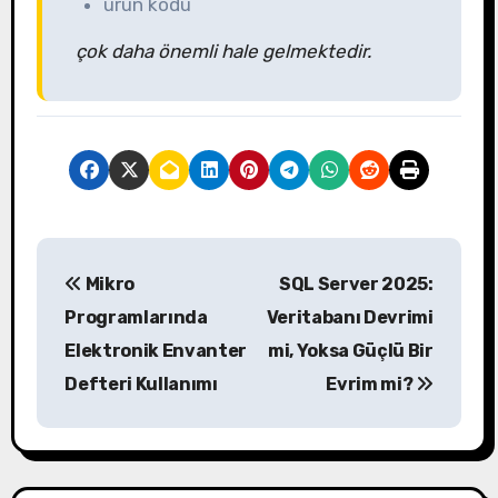
ürün kodu
çok daha önemli hale gelmektedir.
Y
Mikro
SQL Server 2025:
a
Programlarında
Veritabanı Devrimi
z
Elektronik Envanter
mi, Yoksa Güçlü Bir
Defteri Kullanımı
Evrim mi?
ı
g
e