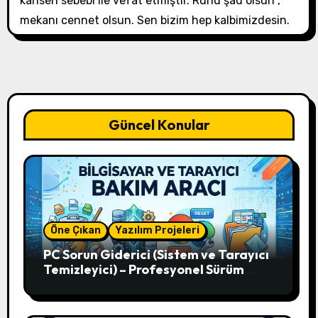
kanseri sebebi ile vefat etmiştir. Ruhu şad olsun ,
mekanı cennet olsun. Sen bizim hep kalbimizdesin.
Güncel Konular
Öne Çıkan
Yazılım Projeleri
PC Sorun Giderici (Sistem ve Tarayıcı
Temizleyici) – Profesyonel Sürüm
V12.51