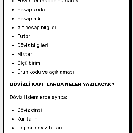
Envanter madde numarası
Hesap kodu
Hesap adı
Alt hesap bilgileri
Tutar
Döviz bilgileri
Miktar
Ölçü birimi
Ürün kodu ve açıklaması
DÖVİZLİ KAYITLARDA NELER YAZILACAK?
Dövizli işlemlerde ayrıca:
Döviz cinsi
Kur tarihi
Orijinal döviz tutarı