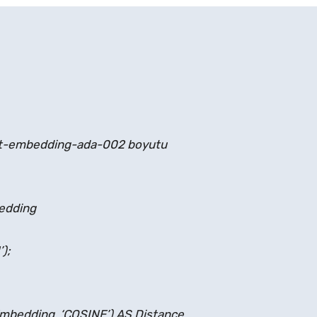
xt-embedding-ada-002 boyutu
edding
);
edding, ‘COSINE’) AS Distance