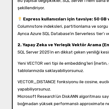
Bu yapısal değişiklikler, SQL Server’ı hem daha er
şekillendiriyor.
Express kullanıcıları için tavsiye: 50 GB 
Columnstore indeksleri, partitionlama ve sorgu op
Ayrıca Azure SQL Database’in Serverless tier’ı v
2. Yapay Zeka ve Yerleşik Vektör Arama (En
SQL Server 2025’in en dikkat çeken yeniliği kesin
Yeni VECTOR veri tipi ile embedding’leri (metin, 
tablolarınızda saklayabiliyorsunuz.
VECTOR_DISTANCE fonksiyonu ile cosine, euclid
yapabiliyorsunuz.
Microsoft Research’ün DiskANN algoritması saye
boğmadan yüksek performanslı approximate ne