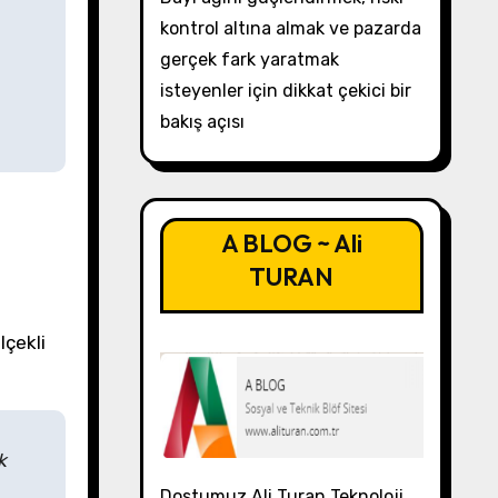
kontrol altına almak ve pazarda
gerçek fark yaratmak
isteyenler için dikkat çekici bir
bakış açısı
A BLOG ~ Ali
TURAN
lçekli
k
Dostumuz Ali Turan Teknoloji