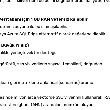
işilebilir kılıyor hem de belirli segmentlerde maliyetleri 
veritabanı için 1 GB RAM yetersiz kalabilir.
timizasyonu ile bu sınır aşılabilir.
eya Azure SQL Edge alternatif olarak değerlendirilebilir.
 Büyük Yıldız)
likle yerleşik vektör desteği.
görüntü, ses vb. verilerin sayısal temsilleri) doğrudan
ean gibi metriklerle anlamsal (semantic) arama
sinde milyonlarca vektörde SSD’yi verimli kullanarak, RA
arest neighbor (ANN) aramaları mümkün oluyor.