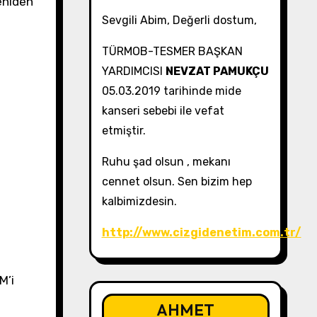
yeniden
Sevgili Abim, Değerli dostum,
TÜRMOB-TESMER BAŞKAN
YARDIMCISI
NEVZAT PAMUKÇU
05.03.2019 tarihinde mide
kanseri sebebi ile vefat
etmiştir.
Ruhu şad olsun , mekanı
cennet olsun. Sen bizim hep
kalbimizdesin.
http://www.cizgidenetim.com.tr/
M’i
AHMET