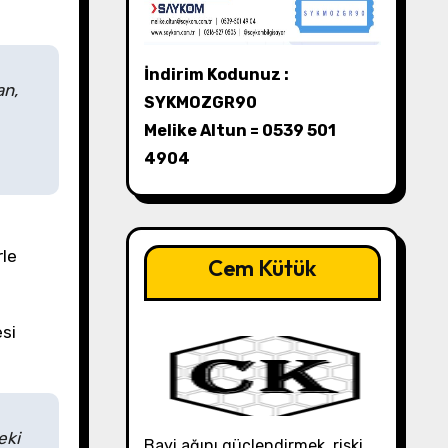
İndirim Kodunuz :
an,
SYKMOZGR90
Melike Altun = 0539 501
4904
rle
Cem Kütük
si
eki
Bayi ağını güçlendirmek, riski