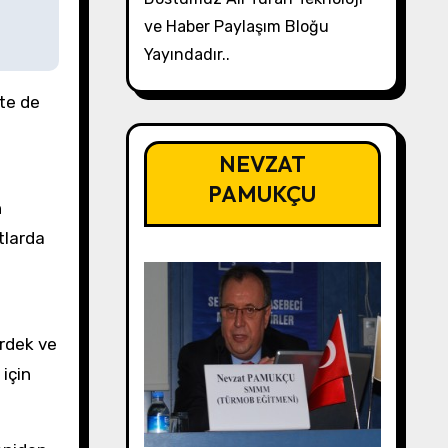
ve Haber Paylaşım Bloğu
Yayındadır..
te de
NEVZAT
PAMUKÇU
n
tlarda
irdek ve
 için