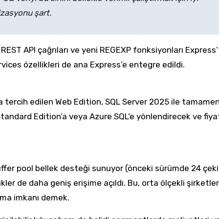
izasyonu şart.
REST API çağrıları ve yeni REGEXP fonksiyonları Express’
ices özellikleri de ana Express’e entegre edildi.
ça tercih edilen Web Edition, SQL Server 2025 ile tamame
nı Standard Edition’a veya Azure SQL’e yönlendirecek ve fiya
uffer pool bellek desteği sunuyor (önceki sürümde 24 çek
ler de daha geniş erişime açıldı. Bu, orta ölçekli şirketler
rma imkanı demek.