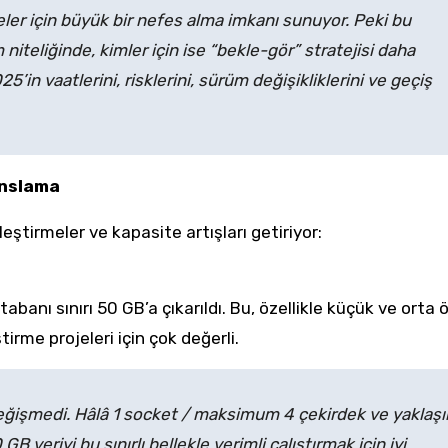
jeler için büyük bir nefes alma imkanı sunuyor. Peki bu
 niteliğinde, kimler için ise “bekle-gör” stratejisi daha
in vaatlerini, risklerini, sürüm değişikliklerini ve geçiş
anslama
ştirmeler ve kapasite artışları getiriyor:
abanı sınırı 50 GB’a çıkarıldı. Bu, özellikle küçük ve orta ö
irme projeleri için çok değerli.
değişmedi. Hâlâ 1 socket / maksimum 4 çekirdek ve yaklaşı
 GB veriyi bu sınırlı bellekle verimli çalıştırmak için iyi