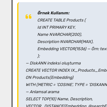
Örnek Kullanım:
CREATE TABLE Products (
Id INT PRIMARY KEY,
Name NVARCHAR(200),
Description NVARCHAR(MAX),
Embedding VECTOR(1536) — Örn: te
);
— DiskANN indeksi oluşturma
CREATE VECTOR INDEX IX_Products_Emb
ON Products(Embedding)
WITH (METRIC = ‘COSINE’, TYPE = ‘DISKANN’
— Anlamsal arama
SELECT TOP(10) Name, Description,
VECTOR_DISTANCE(Embedding, @searchEmb