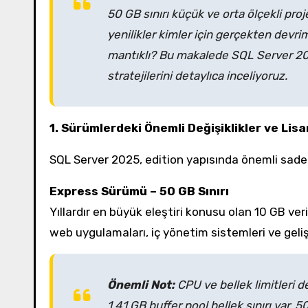
50 GB sınırı küçük ve orta ölçekli pro
yenilikler kimler için gerçekten devrim
mantıklı? Bu makalede SQL Server 2025’
stratejilerini detaylıca inceliyoruz.
1. Sürümlerdeki Önemli Değişiklikler ve Lis
SQL Server 2025, edition yapısında önemli sadele
Express Sürümü – 50 GB Sınırı
Yıllardır en büyük eleştiri konusu olan 10 GB verit
web uygulamaları, iç yönetim sistemleri ve gelişt
Önemli Not:
CPU ve bellek limitleri 
1.41 GB buffer pool bellek sınırı var. 50