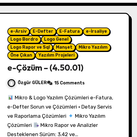
e-Arsiv
E-Defter
E-Fatura
e-İrsaliye
Logo Bordro
Logo Genel
Logo Rapor ve Sql
Manşet
Mikro Yazılım
Öne Çıkan
Yazılım Projeleri
e-Çözüm – (4.50.01)
Özgür GÜLER
15 Comments
Mikro & Logo Yazılım Çözümleri e-Fatura,
e-Defter Sorun ve Çözümleri • Detay Servis
ve Raporlama Çözümleri
Mikro Yazılım
Çözümleri
Mikro Rapor ve Analizler
Desteklenen Sürüm: 3.42 ve…