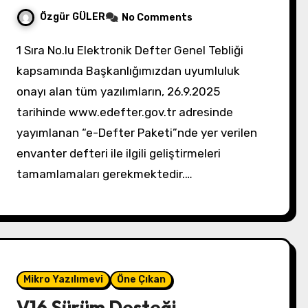
Özgür GÜLER
No Comments
1 Sıra No.lu Elektronik Defter Genel Tebliği
kapsamında Başkanlığımızdan uyumluluk
onayı alan tüm yazılımların, 26.9.2025
tarihinde www.edefter.gov.tr adresinde
yayımlanan “e-Defter Paketi”nde yer verilen
envanter defteri ile ilgili geliştirmeleri
tamamlamaları gerekmektedir.…
Mikro Yazılımevi
Öne Çıkan
V16 Sürüm Desteği