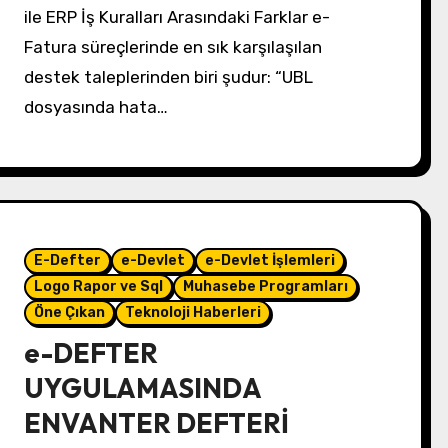
ile ERP İş Kuralları Arasındaki Farklar e-
Fatura süreçlerinde en sık karşılaşılan
destek taleplerinden biri şudur: “UBL
dosyasında hata…
E-Defter
e-Devlet
e-Devlet İşlemleri
Logo Rapor ve Sql
Muhasebe Programları
Öne Çıkan
Teknoloji Haberleri
e-DEFTER
UYGULAMASINDA
ENVANTER DEFTERİ