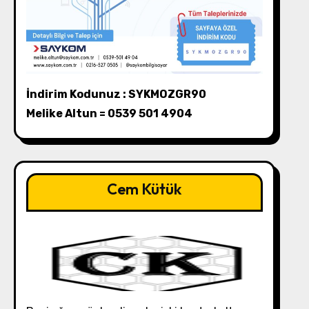
İndirim Kodunuz : SYKMOZGR90
Melike Altun = 0539 501 4904
Cem Kütük