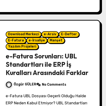
Download Merkezi
e-Arsiv
E-Defter
E-Fatura
e-İrsaliye
Manşet
Yazılım Projeleri
e-Fatura Sorunları: UBL
Standartları ile ERP İş
Kuralları Arasındaki Farklar
Özgür GÜLER
No Comments
e-Fatura UBL Dosyası Geçerli Olduğu Halde
ERP Neden Kabul Etmiyor? UBL Standartları