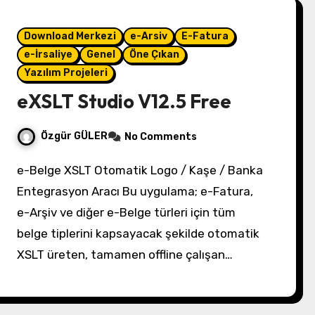
Download Merkezi
e-Arsiv
E-Fatura
e-İrsaliye
Genel
Öne Çıkan
Yazılım Projeleri
eXSLT Studio V12.5 Free
Özgür GÜLER
No Comments
e-Belge XSLT Otomatik Logo / Kaşe / Banka
Entegrasyon Aracı Bu uygulama; e-Fatura,
e-Arşiv ve diğer e-Belge türleri için tüm
belge tiplerini kapsayacak şekilde otomatik
XSLT üreten, tamamen offline çalışan…