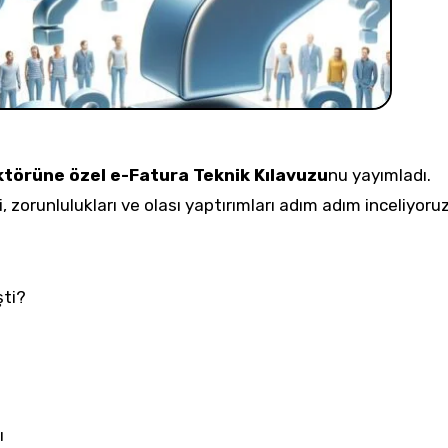
ektörüne özel e-Fatura Teknik Kılavuzu
nu yayımladı.
i, zorunlulukları ve olası yaptırımları adım adım inceliyoruz
şti?
ı