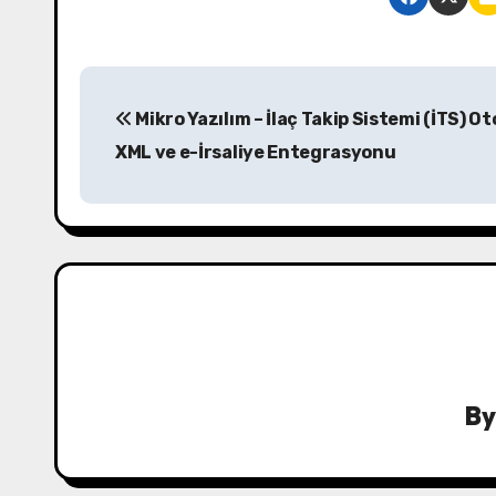
Y
Mikro Yazılım – İlaç Takip Sistemi (İTS) O
a
XML ve e-İrsaliye Entegrasyonu
z
ı
g
e
z
i
B
n
m