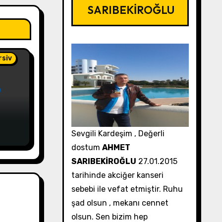
SARIBEKİROĞLU
rsiv
BL
Sevgili Kardeşim , Değerli
dostum
AHMET
SARIBEKİROĞLU
27.01.2015
tarihinde akciğer kanseri
sebebi ile vefat etmiştir. Ruhu
şad olsun , mekanı cennet
olsun. Sen bizim hep