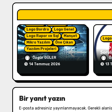
e
e-Arsiv
E-Defter
s
E-Fatura
e-İrsaliye
i
Logo Bordro
Logo Genel
Logo Rapor ve Sql
Manşet
Logo
Mikro Yazılım
Öne Çıkan
Logo 
Yazılım Projeleri
Sorul
e-Çözüm – (4.50.01)
Özgür GÜLER
Ö
14 Temmuz 2026
13 
Bir yanıt yazın
E-posta adresiniz yayınlanmayacak.
Gerekli alanl