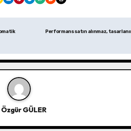
tomatik
Performans satın alınmaz, tasarlanı
y
Özgür GÜLER