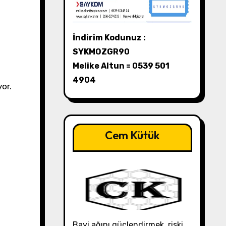
İndirim Kodunuz :
SYKMOZGR90
Melike Altun = 0539 501
4904
or.
Cem Kütük
Bayi ağını güçlendirmek, riski