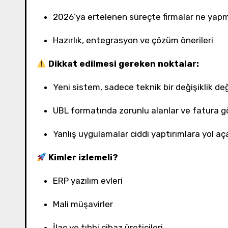
2026’ya ertelenen süreçte firmalar ne yap
Hazırlık, entegrasyon ve çözüm önerileri
Dikkat edilmesi gereken noktalar:
Yeni sistem, sadece teknik bir değişiklik 
UBL formatında zorunlu alanlar ve fatura gö
Yanlış uygulamalar ciddi yaptırımlara yol açab
Kimler izlemeli?
ERP yazılım evleri
Mali müşavirler
İlaç ve tıbbi cihaz üreticileri