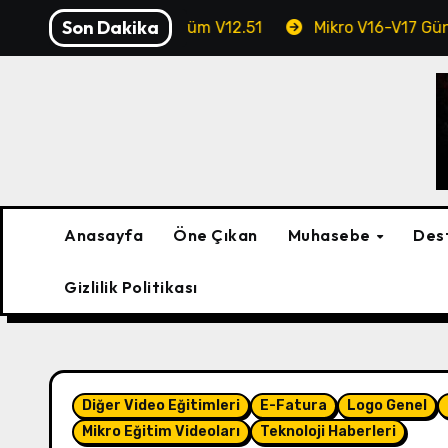
Skip
Son Dakika
 Profesyonel Sürüm V12.51
Mikro V16-V17 Güncellemesi G
to
content
Anasayfa
Öne Çıkan
Muhasebe
Des
Gizlilik Politikası
Diğer Video Eğitimleri
E-Fatura
Logo Genel
Mikro Eğitim Videoları
Teknoloji Haberleri