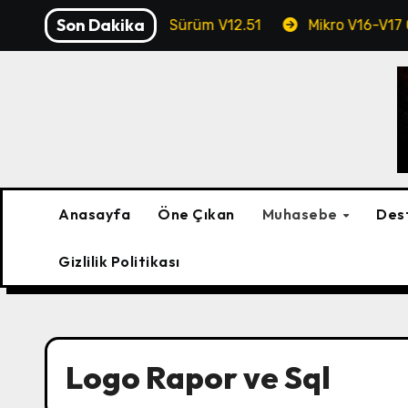
Skip
Son Dakika
) – Profesyonel Sürüm V12.51
Mikro V16-V17 Güncellemes
to
content
Anasayfa
Öne Çıkan
Muhasebe
Des
Gizlilik Politikası
Logo Rapor ve Sql