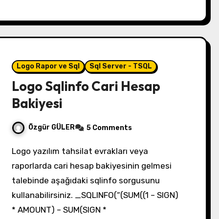
Logo Rapor ve Sql
Sql Server - TSQL
Logo Sqlinfo Cari Hesap
Bakiyesi
Özgür GÜLER
5 Comments
Logo yazılım tahsilat evrakları veya
raporlarda cari hesap bakiyesinin gelmesi
talebinde aşağıdaki sqlinfo sorgusunu
kullanabilirsiniz. _SQLINFO(“(SUM((1 – SIGN)
* AMOUNT) – SUM(SIGN *