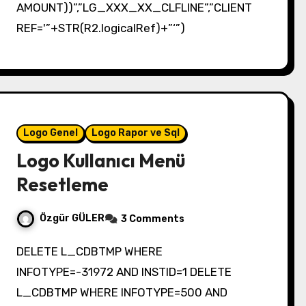
AMOUNT))”,”LG_XXX_XX_CLFLINE”,”CLIENT
REF='”+STR(R2.logicalRef)+”‘”)
Logo Genel
Logo Rapor ve Sql
Logo Kullanıcı Menü
Resetleme
Özgür GÜLER
3 Comments
DELETE L_CDBTMP WHERE
INFOTYPE=-31972 AND INSTID=1 DELETE
L_CDBTMP WHERE INFOTYPE=500 AND