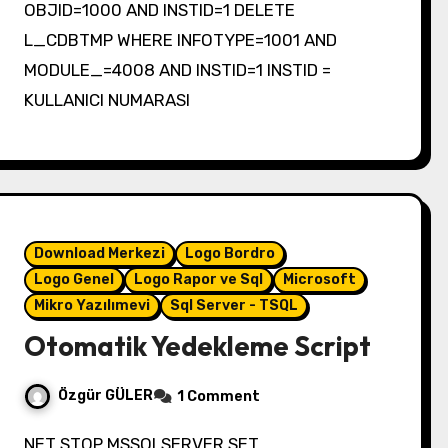
OBJID=1000 AND INSTID=1 DELETE
L_CDBTMP WHERE INFOTYPE=1001 AND
MODULE_=4008 AND INSTID=1 INSTID =
KULLANICI NUMARASI
Download Merkezi
Logo Bordro
Logo Genel
Logo Rapor ve Sql
Microsoft
Mikro Yazılımevi
Sql Server - TSQL
Otomatik Yedekleme Script
Özgür GÜLER
1 Comment
NET STOP MSSQLSERVER SET