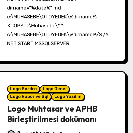
dirname=”%date%” md
c:\MUHASEBE\OTOYEDEK\%dirname%
XCOPY C:\Muhasebe\*.*
c:\MUHASEBE\OTOYEDEK\%dirname%/S /Y
NET START MSSQLSERVER
Logo Bordro
Logo Genel
Logo Rapor ve Sql
Logo Yazılım
Logo Muhtasar ve APHB
Birleştirilmesi dokümanı