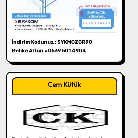
İndirim Kodunuz : SYKMOZGR90
Melike Altun = 0539 501 4904
Cem Kütük