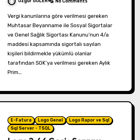
Özgür GÜLER
No Comments
Vergi kanunlarına göre verilmesi gereken
Muhtasar Beyanname ile Sosyal Sigortalar
ve Genel Sağlık Sigortası Kanunu’nun 4/a
maddesi kapsamında sigortalı sayılan
kişileri bildirmekle yükümlü olanlar
tarafından SGK’ya verilmesi gereken Aylık
Prim…
E-Fatura
Logo Genel
Logo Rapor ve Sql
Sql Server - TSQL